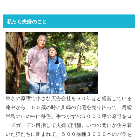
私たち夫婦のこと
東京の原宿で小さな広告会社を３０年ほど経営している
途中から、５０歳の時に川崎の自宅を売り払って、房総
半島の山の中に移住。手つかずの５０００坪の原野をロ
ーズガーデン目指して夫婦で開墾。いつの間にか住み着
いた猫たちに囲まれて、５００品種３０００本のバラを