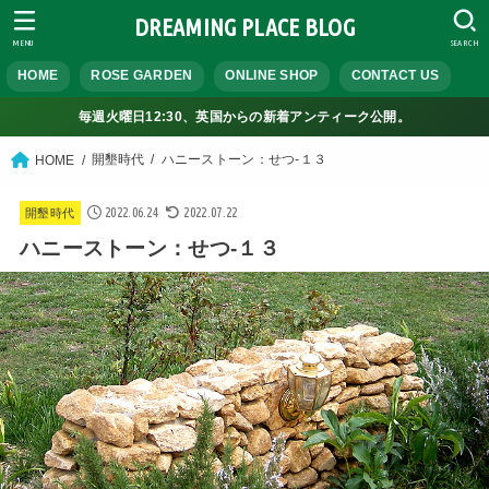
DREAMING PLACE BLOG
MENU
SEARCH
HOME
ROSE GARDEN
ONLINE SHOP
CONTACT US
毎週火曜日12:30、英国からの新着アンティーク公開。
開墾時代
ハニーストーン：せつ-１３
HOME
2022.06.24
2022.07.22
開墾時代
ハニーストーン：せつ-１３