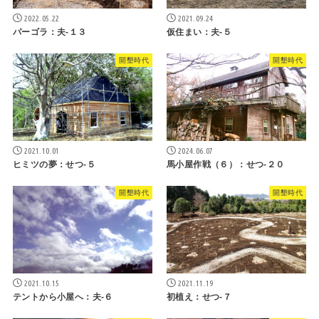
2022.05.22
2021.09.24
パーゴラ：夫-１３
仮住まい：夫-５
開墾時代
開墾時代
2021.10.01
2024.06.07
ヒミツの夢：せつ-５
馬小屋作戦（６）：せつ-２０
開墾時代
開墾時代
2021.10.15
2021.11.19
テントから小屋へ：夫-６
初植え：せつ-７