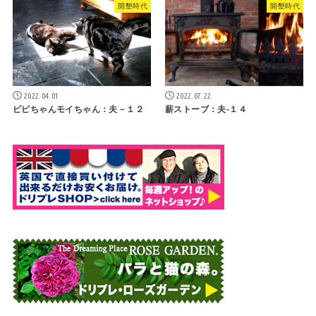
開墾時代
開墾時代
2022.04.01
2022.07.22
ピピちゃんモイちゃん：夫－１２
薪ストーブ：夫-１４