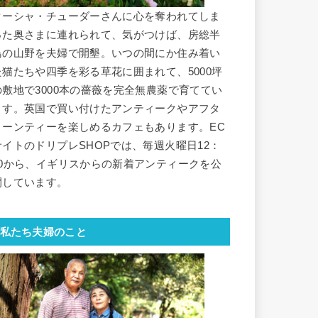
ターシャ・チューダーさんに心を奪われてしま
った奥さまに連れられて、気がつけば、房総半
島の山野を夫婦で開墾。いつの間にか住み着い
た猫たちや四季を彩る草花に囲まれて、5000坪
の敷地で3000本の薔薇を完全無農薬で育ててい
ます。英国で買い付けたアンティークやアフタ
ヌーンティーを楽しめるカフェもあります。EC
サイトのドリプレSHOPでは、毎週火曜日12：
30から、イギリスからの新着アンティークを公
開しています。
私たち夫婦のこと