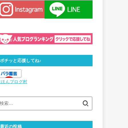
ポチッと応援してね♪
にほんブログ村
検
索:
最近の投稿