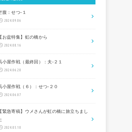
空腹：せつ-１
2024.09.06
【お盆特集】虹の橋から
2024.08.16
馬小屋作戦（最終回）：夫-２１
2024.06.28
馬小屋作戦（６）：せつ-２０
2024.06.07
【緊急寄稿】ウメさんが虹の橋に旅立ちまし
た
2024.05.10