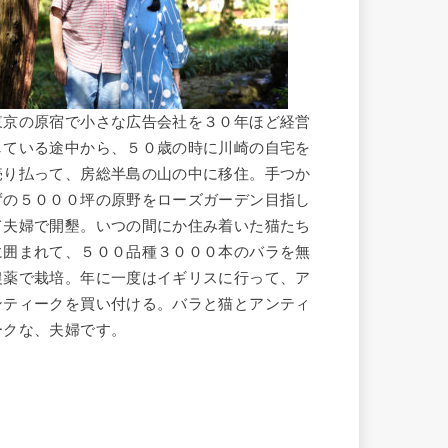
東京の原宿で小さな広告会社を３０年ほど経営
している途中から、５０歳の時に川崎の自宅を
売り払って、房総半島の山の中に移住。手つか
ずの５０００坪の原野をローズガーデン目指し
て夫婦で開墾。いつの間にか住み着いた猫たち
に囲まれて、５００品種３０００本のバラを無
農薬で栽培。年に一度はイギリスに行って、ア
ンティークを買い付ける。バラと猫とアンティ
ークな、夫婦です。