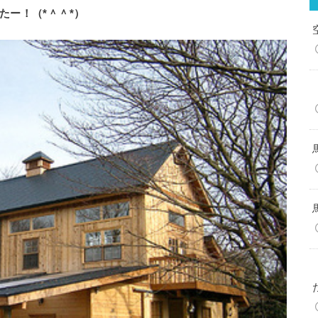
たー！（*＾＾*）