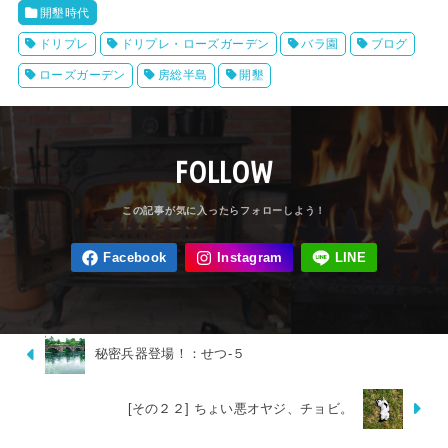
開墾時代
ドリプレ
ドリプレ・ローズガーデン
バラ園
ブログ
ローズガーデン
房総半島
開墾
FOLLOW
秘密兵器登場！：せつ-５
[その２２] ちょい悪オヤジ、チョビ。