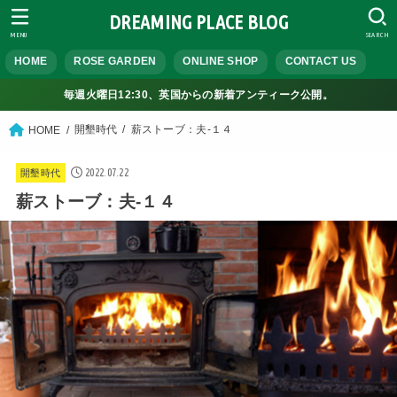
DREAMING PLACE BLOG
MENU
SEARCH
HOME
ROSE GARDEN
ONLINE SHOP
CONTACT US
毎週火曜日12:30、英国からの新着アンティーク公開。
開墾時代
薪ストーブ：夫-１４
HOME
2022.07.22
開墾時代
薪ストーブ：夫-１４