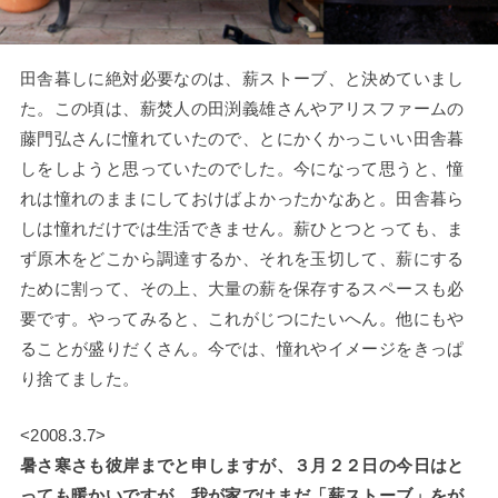
田舎暮しに絶対必要なのは、薪ストーブ、と決めていまし
た。この頃は、薪焚人の田渕義雄さんやアリスファームの
藤門弘さんに憧れていたので、とにかくかっこいい田舎暮
しをしようと思っていたのでした。今になって思うと、憧
れは憧れのままにしておけばよかったかなあと。田舎暮ら
しは憧れだけでは生活できません。薪ひとつとっても、ま
ず原木をどこから調達するか、それを玉切して、薪にする
ために割って、その上、大量の薪を保存するスペースも必
要です。やってみると、これがじつにたいへん。他にもや
ることが盛りだくさん。今では、憧れやイメージをきっぱ
り捨てました。
<2008.3.7>
暑さ寒さも彼岸までと申しますが、３月２２日の今日はと
っても暖かいですが、我が家ではまだ「薪ストーブ」をが