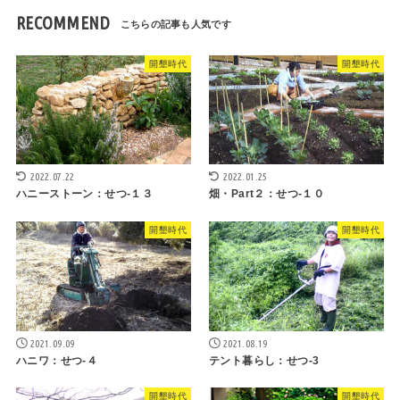
RECOMMEND
開墾時代
開墾時代
2022.07.22
2022.01.25
ハニーストーン：せつ-１３
畑・Part２：せつ-１０
開墾時代
開墾時代
2021.09.09
2021.08.19
ハニワ：せつ-４
テント暮らし：せつ-3
開墾時代
開墾時代