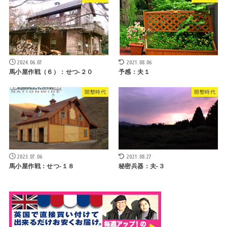
2024.06.07
2021.08.06
馬小屋作戦（６）：せつ-２０
予感：夫１
開墾時代
開墾時代
2023.07.06
2021.08.27
馬小屋作戦：せつ-１８
秘密兵器：夫-３