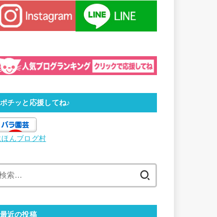
ポチッと応援してね♪
にほんブログ村
検
索:
最近の投稿