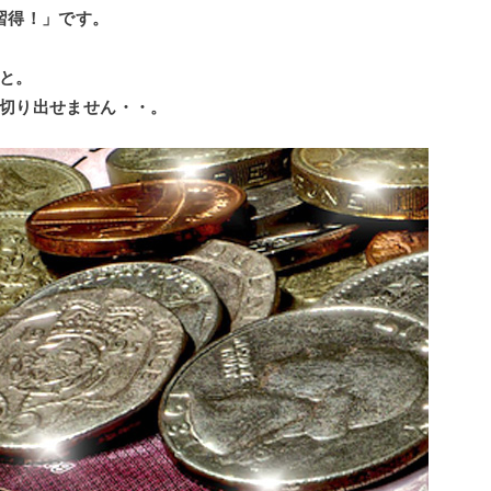
習得！」です。
と。
切り出せません・・。