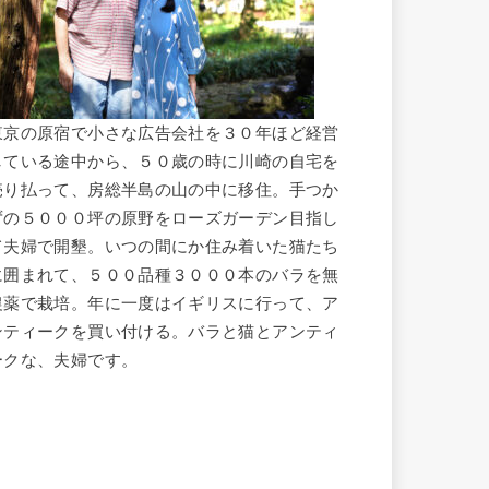
東京の原宿で小さな広告会社を３０年ほど経営
している途中から、５０歳の時に川崎の自宅を
売り払って、房総半島の山の中に移住。手つか
ずの５０００坪の原野をローズガーデン目指し
て夫婦で開墾。いつの間にか住み着いた猫たち
に囲まれて、５００品種３０００本のバラを無
農薬で栽培。年に一度はイギリスに行って、ア
ンティークを買い付ける。バラと猫とアンティ
ークな、夫婦です。