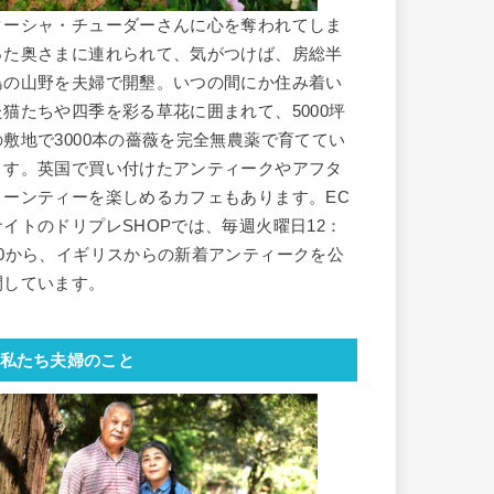
ターシャ・チューダーさんに心を奪われてしま
った奥さまに連れられて、気がつけば、房総半
島の山野を夫婦で開墾。いつの間にか住み着い
た猫たちや四季を彩る草花に囲まれて、5000坪
の敷地で3000本の薔薇を完全無農薬で育ててい
ます。英国で買い付けたアンティークやアフタ
ヌーンティーを楽しめるカフェもあります。EC
サイトのドリプレSHOPでは、毎週火曜日12：
30から、イギリスからの新着アンティークを公
開しています。
私たち夫婦のこと