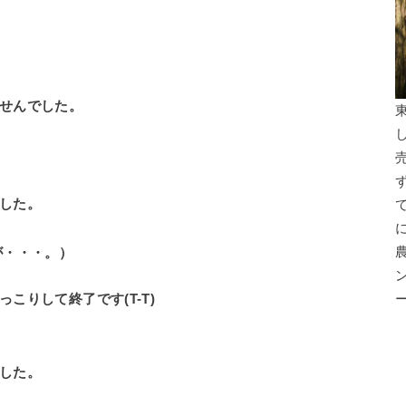
せんでした。
した。
が・・・。）
こりして終了です(T-T)
した。