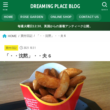
DREAMING PLACE BLOG
MENU
SEARCH
HOME
ROSE GARDEN
ONLINE SHOP
CONTACT US
毎週火曜日12:30、英国からの新着アンティーク公開。
買付日記
「・・沈黙」・・夫 6
HOME
2021.10.31
買付日記
「・・沈黙」・・夫 6