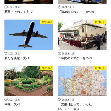
2023.01.22
2021.10.15
悪夢・その２：夫-７
「初めの１歩」・・せつ６
買付日記
買付日記
2022.01.25
2023.03.23
新たな決意：夫-１
６時間のオマケ：せつ-９
買付日記
買付日記
2023.02.03
2021.08.06
幸福：夫-８
「交換日記って、いった
い。」・・夫 1