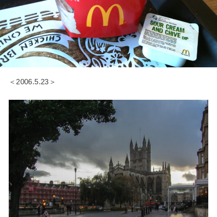
＜2006.5.23＞